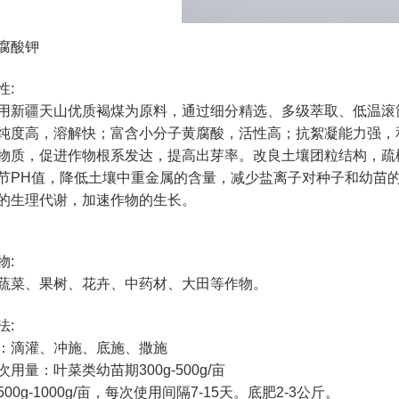
腐酸钾
性:
用新疆天山优质褐煤为原料，通过细分精选、多级萃取、低温滚
纯度高，溶解快；富含小分子黄腐酸，活性高；抗絮凝能力强，
物质，促进作物根系发达，提高出芽率。改良土壤团粒结构，疏
节PH值，降低土壤中重金属的含量，减少盐离子对种子和幼苗
的生理代谢，加速作物的生长。
物:
蔬菜、果树、花卉、中药材、大田等作物。
法:
：滴灌、冲施、底施、撒施
用量：叶菜类幼苗期300g-500g/亩
00g-1000g/亩，每次使用间隔7-15天。底肥2-3公斤。