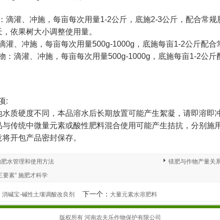
：滴灌、冲施，每亩每次用量1-2公斤，底施2-3公斤，配合常
15天，依果树大小调整使用量。
滴灌、冲施，每亩每次用量500g-1000g，底施每亩1-2公斤配
物：滴灌、冲施，每亩每次用量500g-1000g，底施每亩1-2公
项:
地水质硬度不同，本品溶水后长期放置可能产生絮凝，请即溶即
品与传统中微量元素或酸性肥料混合使用可能产生拮抗，分别施
意将开包产品密封保存。
的肥水管理和使用方法
镁肥与作物产量关
三要素” 施肥才科学
：
下一个：
消碱宝-碱性土壤调酸改良剂
大量元素水溶肥料
版权所有 河南农夫乐作物保护有限公司