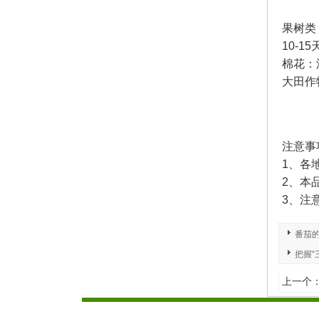
果树类
10-
棉花：
大田作
注意事
1、各
2、本
3、注
番茄
把握“
上一个